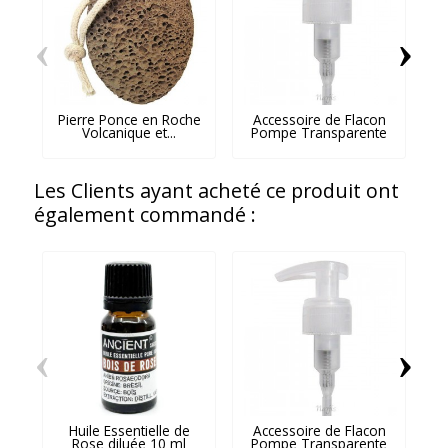
‹
›
Pierre Ponce en Roche
Accessoire de Flacon
Volcanique et...
Pompe Transparente
Les Clients ayant acheté ce produit ont
également commandé :
‹
›
Huile Essentielle de
Accessoire de Flacon
Pa
Rose diluée 10 ml
Pompe Transparente