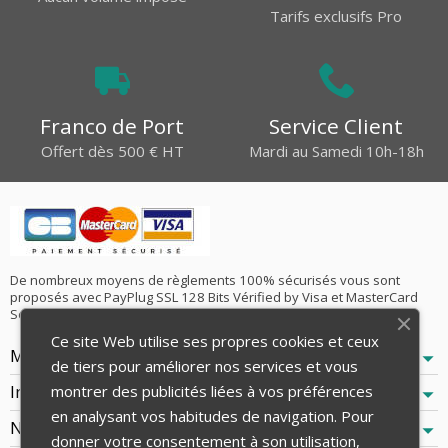
Tarifs exclusifs Pro
Franco de Port
Service Client
Offert dès 500 € HT
Mardi au Samedi 10h-18h
De nombreux moyens de règlements 100% sécurisés vous sont
proposés avec PayPlug SSL 128 Bits Vérified by Visa et MasterCard
SecureCode ainsi que le Virement Bancaire SEPA !
Ce site Web utilise ses propres cookies et ceux
Mentions Légales
de tiers pour améliorer nos services et vous
Informations
montrer des publicités liées à vos préférences
en analysant vos habitudes de navigation. Pour
Notre Société
donner votre consentement à son utilisation,